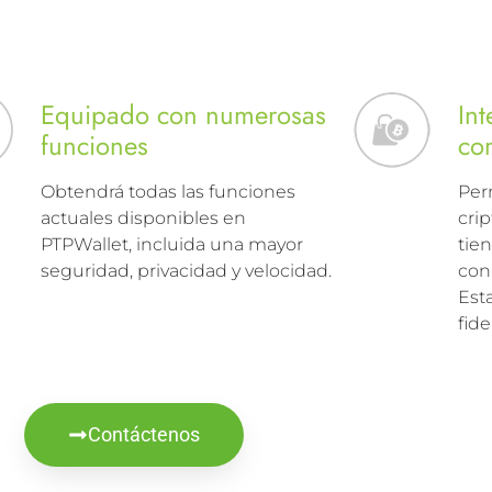
Equipado con numerosas
Int
funciones
co
Obtendrá todas las funciones
Per
actuales disponibles en
cri
PTPWallet, incluida una mayor
tie
seguridad, privacidad y velocidad.
con
Est
fide
Contáctenos