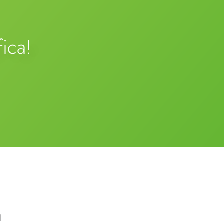
fica!
n